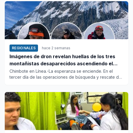
REGIONALES
hace 2 semanas
Imágenes de dron revelan huellas de los tres
montañistas desaparecidos ascendiendo el
Huascarán
Chimbote en Línea.-La esperanza se enciende. En el
tercer día de las operaciones de búsqueda y rescate de
los tres monta...