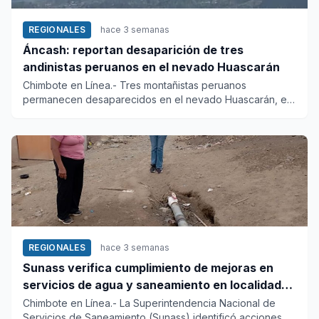
REGIONALES
hace 3 semanas
Áncash: reportan desaparición de tres
andinistas peruanos en el nevado Huascarán
Chimbote en Línea.- Tres montañistas peruanos
permanecen desaparecidos en el nevado Huascarán, en
la región Áncash, lueg...
REGIONALES
hace 3 semanas
Sunass verifica cumplimiento de mejoras en
servicios de agua y saneamiento en localidades
de Áncash
Chimbote en Línea.- La Superintendencia Nacional de
Servicios de Saneamiento (Sunass) identificó acciones