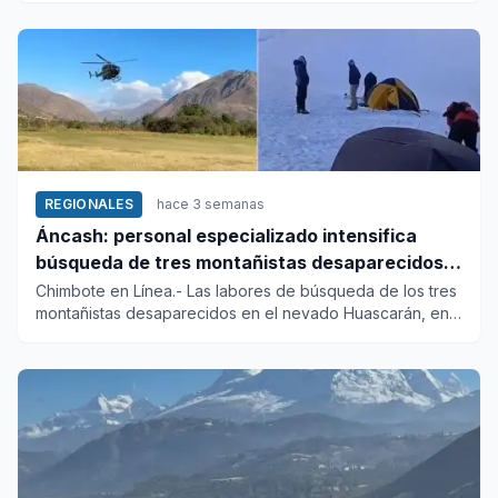
REGIONALES
hace 3 semanas
Áncash: personal especializado intensifica
búsqueda de tres montañistas desaparecidos
en el Huascarán
Chimbote en Línea.- Las labores de búsqueda de los tres
montañistas desaparecidos en el nevado Huascarán, en
la sierra d...