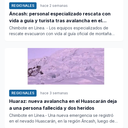
REGIONALES
hace 2 semanas
Áncash: personal especializado rescata con
vida a guía y turista tras avalancha en el
nevado Huascarán
Chimbote en Línea. - Los equipos especializados de
rescate evacuaron con vida al guía oficial de montaña
Edgar Laveriano...
REGIONALES
hace 3 semanas
Huaraz: nueva avalancha en el Huascarán deja
a una persona fallecida y dos heridos
Chimbote en Línea.- Una nueva emergencia se registró
en el nevado Huascarán, en la región Áncash, luego de
que una avala...