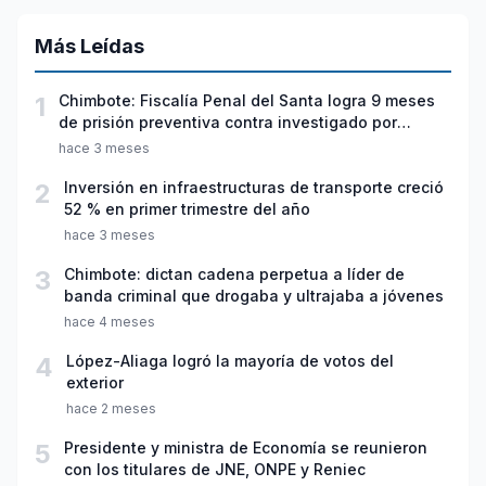
Más Leídas
1
Chimbote: Fiscalía Penal del Santa logra 9 meses
de prisión preventiva contra investigado por
violación sexual y tentativa de feminicidio
hace 3 meses
2
Inversión en infraestructuras de transporte creció
52 % en primer trimestre del año
hace 3 meses
3
Chimbote: dictan cadena perpetua a líder de
banda criminal que drogaba y ultrajaba a jóvenes
hace 4 meses
4
López-Aliaga logró la mayoría de votos del
exterior
hace 2 meses
5
Presidente y ministra de Economía se reunieron
con los titulares de JNE, ONPE y Reniec