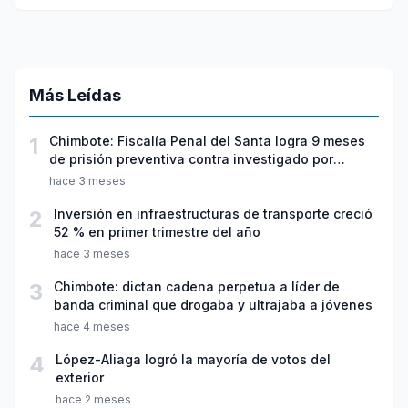
Más Leídas
1
Chimbote: Fiscalía Penal del Santa logra 9 meses
de prisión preventiva contra investigado por
violación sexual y tentativa de feminicidio
hace 3 meses
2
Inversión en infraestructuras de transporte creció
52 % en primer trimestre del año
hace 3 meses
3
Chimbote: dictan cadena perpetua a líder de
banda criminal que drogaba y ultrajaba a jóvenes
hace 4 meses
4
López-Aliaga logró la mayoría de votos del
exterior
hace 2 meses