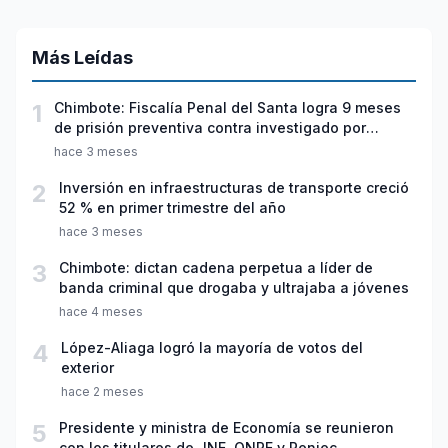
Más Leídas
1
Chimbote: Fiscalía Penal del Santa logra 9 meses
de prisión preventiva contra investigado por
violación sexual y tentativa de feminicidio
hace 3 meses
2
Inversión en infraestructuras de transporte creció
52 % en primer trimestre del año
hace 3 meses
3
Chimbote: dictan cadena perpetua a líder de
banda criminal que drogaba y ultrajaba a jóvenes
hace 4 meses
4
López-Aliaga logró la mayoría de votos del
exterior
hace 2 meses
5
Presidente y ministra de Economía se reunieron
con los titulares de JNE, ONPE y Reniec