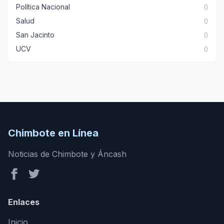
Política Nacional
()
Salud
()
San Jacinto
()
UCV
()
Chimbote en Línea
Noticias de Chimbote y Áncash
Enlaces
Inicio