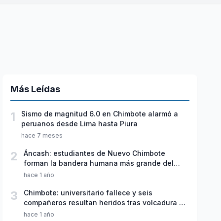
Más Leídas
1
Sismo de magnitud 6.0 en Chimbote alarmó a
peruanos desde Lima hasta Piura
hace 7 meses
2
Áncash: estudiantes de Nuevo Chimbote
forman la bandera humana más grande del
Perú
hace 1 año
3
Chimbote: universitario fallece y seis
compañeros resultan heridos tras volcadura de
miniván
hace 1 año