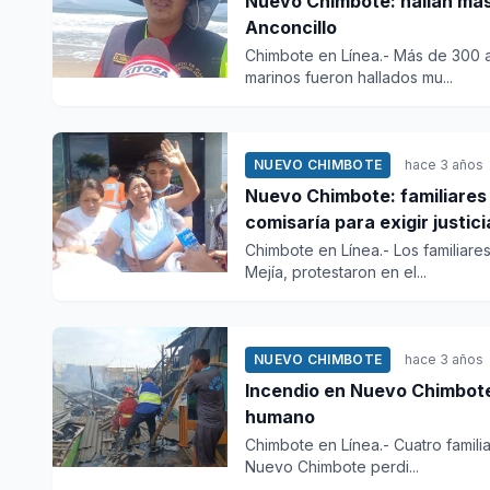
Nuevo Chimbote: hallan más 
Anconcillo
Chimbote en Línea.- Más de 300 an
marinos fueron hallados mu...
NUEVO CHIMBOTE
hace 3 años
Nuevo Chimbote: familiares 
comisaría para exigir justici
Chimbote en Línea.- Los familiar
Mejía, protestaron en el...
NUEVO CHIMBOTE
hace 3 años
Incendio en Nuevo Chimbot
humano
Chimbote en Línea.- Cuatro famili
Nuevo Chimbote perdi...