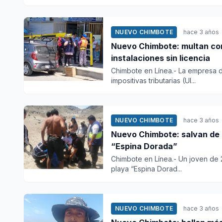
NUEVO CHIMBOTE
hace 3 años
Nuevo Chimbote: multan con 
instalaciones sin licencia
Chimbote en Línea.- La empresa 
impositivas tributarias (UI...
NUEVO CHIMBOTE
hace 3 años
Nuevo Chimbote: salvan de 
“Espina Dorada”
Chimbote en Línea.- Un joven de 
playa “Espina Dorad...
NUEVO CHIMBOTE
hace 3 años