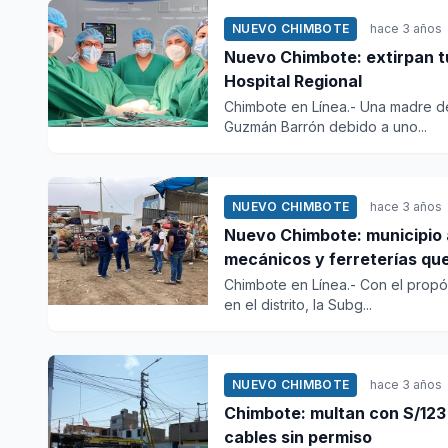
NUEVO CHIMBOTE
hace 3 años
Nuevo Chimbote: extirpan tu
Hospital Regional
Chimbote en Línea.- Una madre de 
Guzmán Barrón debido a uno...
NUEVO CHIMBOTE
hace 3 años
Nuevo Chimbote: municipio 
mecánicos y ferreterías que
Chimbote en Línea.- Con el propós
en el distrito, la Subg...
NUEVO CHIMBOTE
hace 3 años
Chimbote: multan con S/123 
cables sin permiso