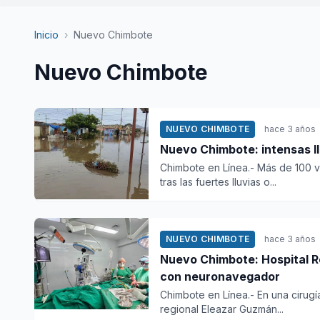
Inicio
›
Nuevo Chimbote
Nuevo Chimbote
NUEVO CHIMBOTE
hace 3 años
Nuevo Chimbote: intensas ll
Chimbote en Línea.- Más de 100 v
tras las fuertes lluvias o...
NUEVO CHIMBOTE
hace 3 años
Nuevo Chimbote: Hospital Re
con neuronavegador
Chimbote en Línea.- En una cirugí
regional Eleazar Guzmán...