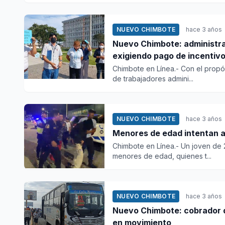
NUEVO CHIMBOTE
hace 3 años
Nuevo Chimbote: administrat
exigiendo pago de incentivo
Chimbote en Línea.- Con el propós
de trabajadores admini...
NUEVO CHIMBOTE
hace 3 años
Menores de edad intentan a
Chimbote en Línea.- Un joven de
menores de edad, quienes t...
NUEVO CHIMBOTE
hace 3 años
Nuevo Chimbote: cobrador de
en movimiento