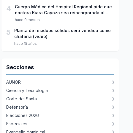
4
Cuerpo Médico del Hospital Regional pide que
doctora Kiara Gayoza sea reincorporada al
servicio de Pediatría
hace 9 meses
5
Planta de residuos sólidos será vendida como
chatarra (video)
hace 15 años
Secciones
AUNOR
()
Ciencia y Tecnología
()
Corte del Santa
()
Defensoría
()
Elecciones 2026
()
Especiales
()
Evangelio dominical
()