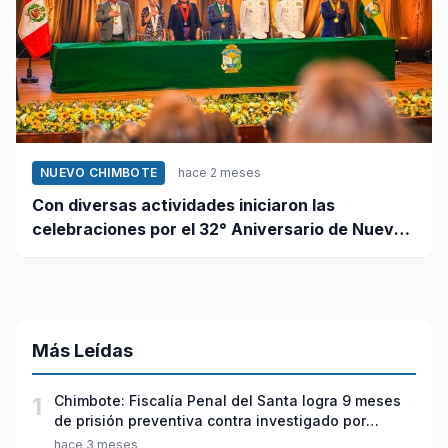
NUEVO CHIMBOTE
hace 2 meses
Con diversas actividades iniciaron las
celebraciones por el 32° Aniversario de Nuevo
Chimbote
Más Leídas
1
Chimbote: Fiscalía Penal del Santa logra 9 meses
de prisión preventiva contra investigado por
violación sexual y tentativa de feminicidio
hace 3 meses