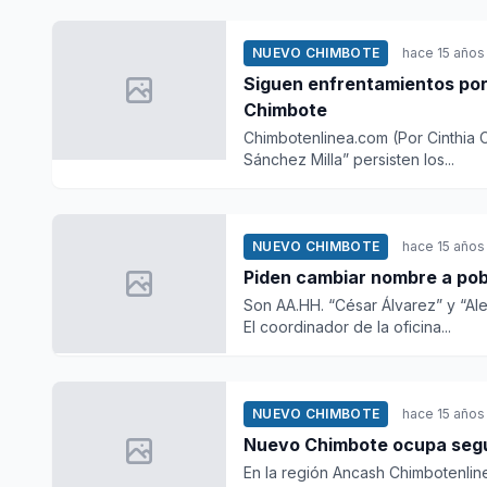
NUEVO CHIMBOTE
hace 15 años
Siguen enfrentamientos po
Chimbote
Chimbotenlinea.com (Por Cinthia C
Sánchez Milla” persisten los...
NUEVO CHIMBOTE
hace 15 años
Piden cambiar nombre a pobl
Son AA.HH. “César Álvarez” y “Al
El coordinador de la oficina...
NUEVO CHIMBOTE
hace 15 años
Nuevo Chimbote ocupa segun
En la región Ancash Chimbotenlinea