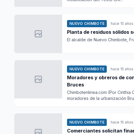
NUEVO CHIMBOTE
hace 15 años
Planta de residuos sólidos 
El alcalde de Nuevo Chimbote, Fra
NUEVO CHIMBOTE
hace 15 años
Moradores y obreros de construcción civil paralizan obra de S/.3 millones en
Bruces
Chimbotenlinea.com (Por Cinthia 
moradores de la urbanización Bruc
NUEVO CHIMBOTE
hace 15 años
Comerciantes solicitan fin