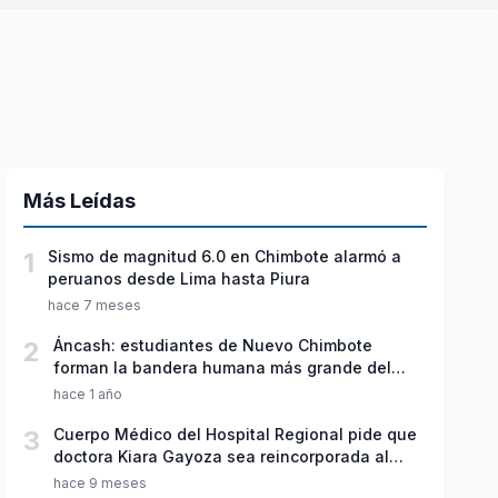
Más Leídas
1
Sismo de magnitud 6.0 en Chimbote alarmó a
peruanos desde Lima hasta Piura
hace 7 meses
2
Áncash: estudiantes de Nuevo Chimbote
forman la bandera humana más grande del
Perú
hace 1 año
3
Cuerpo Médico del Hospital Regional pide que
doctora Kiara Gayoza sea reincorporada al
servicio de Pediatría
hace 9 meses