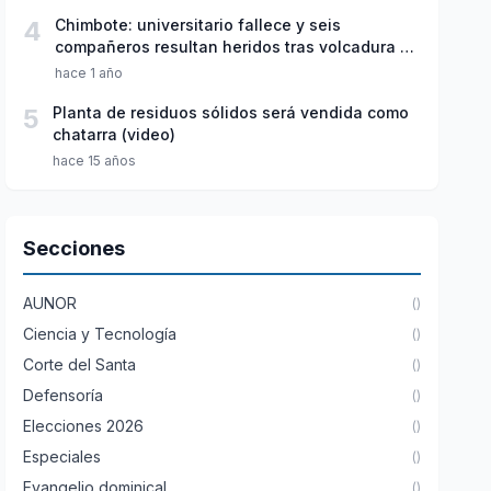
4
Chimbote: universitario fallece y seis
compañeros resultan heridos tras volcadura de
miniván
hace 1 año
5
Planta de residuos sólidos será vendida como
chatarra (video)
hace 15 años
Secciones
AUNOR
()
Ciencia y Tecnología
()
Corte del Santa
()
Defensoría
()
Elecciones 2026
()
Especiales
()
Evangelio dominical
()