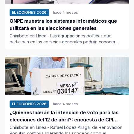
ELECCIONES 2026
hace 4 meses
ONPE muestra los sistemas informáticos que
utilizará en las elecciones generales
Chimbote en Línea.- Las agrupaciones políticas que
participan en los comicios generales podrán conocer
cómo funcionarán...
ELECCIONES 2026
hace 4 meses
¿Quiénes lideran la intención de voto para las
elecciones del 12 de abril?: encuesta de CPI
antes del debate
Chimbote en Línea.- Rafael López Aliaga, de Renovación
Popular, continúa liderando los sondeos como el