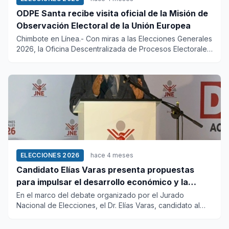
ODPE Santa recibe visita oficial de la Misión de
Observación Electoral de la Unión Europea
Chimbote en Línea.- Con miras a las Elecciones Generales
2026, la Oficina Descentralizada de Procesos Electorales
(ODPE)...
ELECCIONES 2026
hace 4 meses
Candidato Elías Varas presenta propuestas
para impulsar el desarrollo económico y la
protección de los recursos en Áncash
En el marco del debate organizado por el Jurado
Nacional de Elecciones, el Dr. Elías Varas, candidato al
Senado regional...