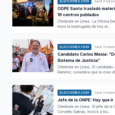
ELECCIONES 2026
hace 3 mese
ODPE Santa trasladó material
19 centros poblados
Chimbote en Línea.- La Oficina D
inició la madrugada de hoy el...
ELECCIONES 2026
hace 3 mese
Candidato Carlos Mesía: “D
Sistema de Justicia”
Chimbote en Línea.- El candidato
Ramírez, considera que la crisis de
ELECCIONES 2026
hace 3 mese
Jefe de la ONPE: Hay que ir
Chimbote en Línea.- El jefe de la
Corvetto Salinas, invocó a los...