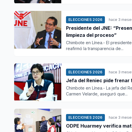
ELECCIONES 2026
hace 3 mese
Presidente del JNE: “Prese
limpieza del proceso”
Chimbote en Línea.- El president
reafirmó la transparencia de...
ELECCIONES 2026
hace 3 mese
Jefa del Reniec pide frenar 
Chimbote en Línea.- La jefa del Re
Carmen Velarde, aseguró que...
ELECCIONES 2026
hace 3 mese
ODPE Huarmey verifica mate