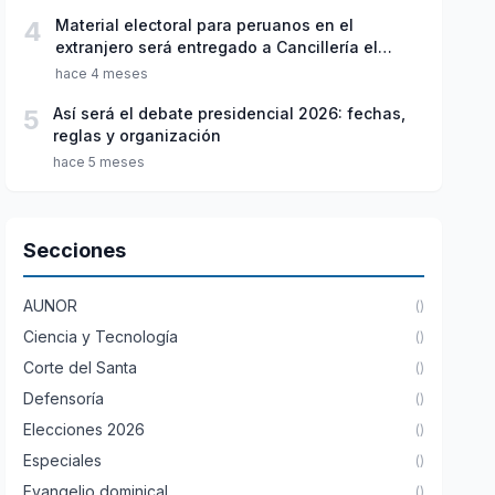
4
Material electoral para peruanos en el
extranjero será entregado a Cancillería el
domingo 22 de marzo
hace 4 meses
5
Así será el debate presidencial 2026: fechas,
reglas y organización
hace 5 meses
Secciones
AUNOR
()
Ciencia y Tecnología
()
Corte del Santa
()
Defensoría
()
Elecciones 2026
()
Especiales
()
Evangelio dominical
()