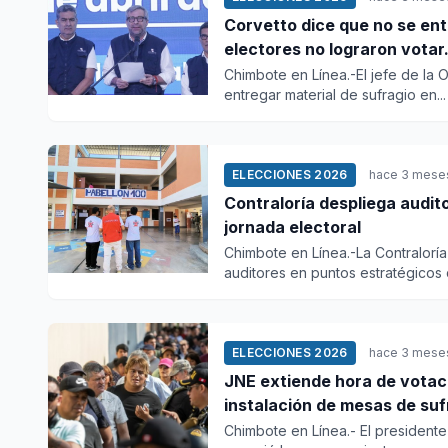
Corvetto dice que no se ent
electores no lograron votar
Chimbote en Línea.-El jefe de la 
entregar material de sufragio en...
ELECCIONES 2026
hace 3 mese
Contraloría despliega audit
jornada electoral
Chimbote en Línea.-La Contralorí
auditores en puntos estratégicos d
ELECCIONES 2026
hace 3 mese
JNE extiende hora de votaci
instalación de mesas de suf
Chimbote en Línea.- El president