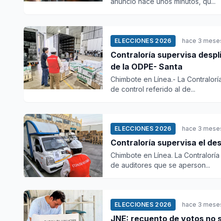
anunció hace unos minutos, qu...
ELECCIONES 2026
hace 3 mese
Contraloría supervisa despl
de la ODPE- Santa
Chimbote en Línea.- La Contralorí
de control referido al de...
ELECCIONES 2026
hace 3 mese
Contraloría supervisa el des
Chimbote en Línea. La Contralorí
de auditores que se aperson...
ELECCIONES 2026
hace 3 mese
JNE: recuento de votos no s