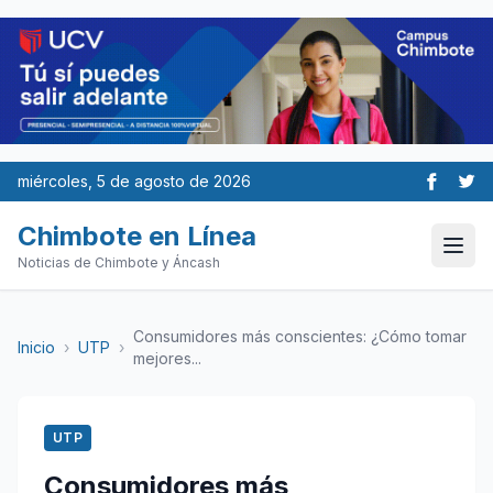
miércoles, 5 de agosto de 2026
Chimbote en Línea
Noticias de Chimbote y Áncash
Consumidores más conscientes: ¿Cómo tomar
Inicio
›
UTP
›
mejores...
UTP
Consumidores más