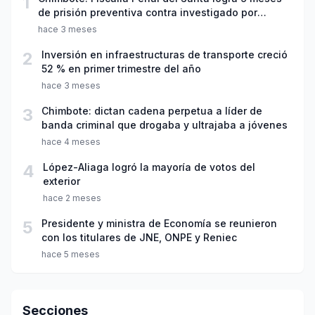
1
de prisión preventiva contra investigado por
violación sexual y tentativa de feminicidio
hace 3 meses
2
Inversión en infraestructuras de transporte creció
52 % en primer trimestre del año
hace 3 meses
3
Chimbote: dictan cadena perpetua a líder de
banda criminal que drogaba y ultrajaba a jóvenes
hace 4 meses
4
López-Aliaga logró la mayoría de votos del
exterior
hace 2 meses
5
Presidente y ministra de Economía se reunieron
con los titulares de JNE, ONPE y Reniec
hace 5 meses
Secciones