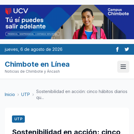
jueves, 6 de agosto de 2026
Chimbote en Línea
Noticias de Chimbote y Áncash
Sostenibilidad en acción: cinco hábitos diarios
Inicio
›
UTP
›
qu...
UTP
Sostenibilidad en acción: cinco