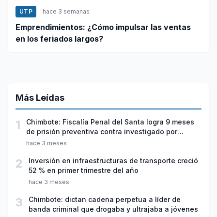
UTP
hace 3 semanas
Emprendimientos: ¿Cómo impulsar las ventas
en los feriados largos?
Más Leídas
1
Chimbote: Fiscalía Penal del Santa logra 9 meses
de prisión preventiva contra investigado por
violación sexual y tentativa de feminicidio
hace 3 meses
2
Inversión en infraestructuras de transporte creció
52 % en primer trimestre del año
hace 3 meses
3
Chimbote: dictan cadena perpetua a líder de
banda criminal que drogaba y ultrajaba a jóvenes