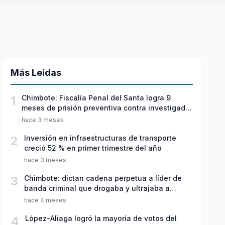
Más Leídas
1
Chimbote: Fiscalía Penal del Santa logra 9
meses de prisión preventiva contra investigado
por violación sexual y tentativa de feminicidio
hace 3 meses
2
Inversión en infraestructuras de transporte
creció 52 % en primer trimestre del año
hace 3 meses
3
Chimbote: dictan cadena perpetua a líder de
banda criminal que drogaba y ultrajaba a
jóvenes
hace 4 meses
4
López-Aliaga logró la mayoría de votos del