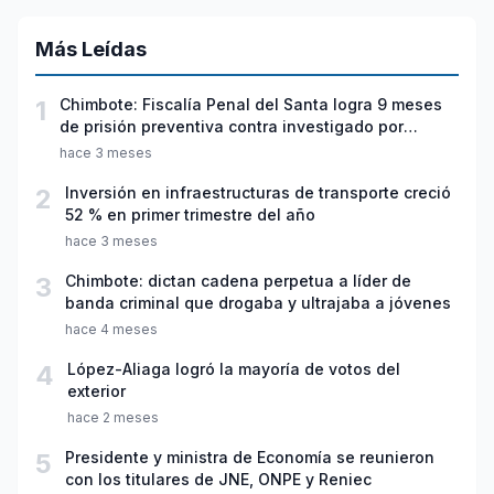
Más Leídas
1
Chimbote: Fiscalía Penal del Santa logra 9 meses
de prisión preventiva contra investigado por
violación sexual y tentativa de feminicidio
hace 3 meses
2
Inversión en infraestructuras de transporte creció
52 % en primer trimestre del año
hace 3 meses
3
Chimbote: dictan cadena perpetua a líder de
banda criminal que drogaba y ultrajaba a jóvenes
hace 4 meses
4
López-Aliaga logró la mayoría de votos del
exterior
hace 2 meses
5
Presidente y ministra de Economía se reunieron
con los titulares de JNE, ONPE y Reniec