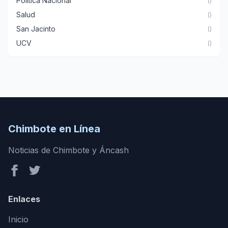
Política Nacional
()
Salud
()
San Jacinto
()
UCV
()
Chimbote en Línea
Noticias de Chimbote y Áncash
Enlaces
Inicio