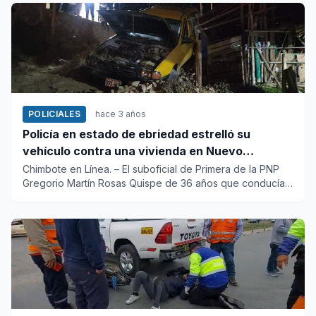
POLICIALES
hace 3 años
Policía en estado de ebriedad estrelló su
vehículo contra una vivienda en Nuevo
Chimbote
Chimbote en Línea. – El suboficial de Primera de la PNP
Gregorio Martín Rosas Quispe de 36 años que conducía
en es...