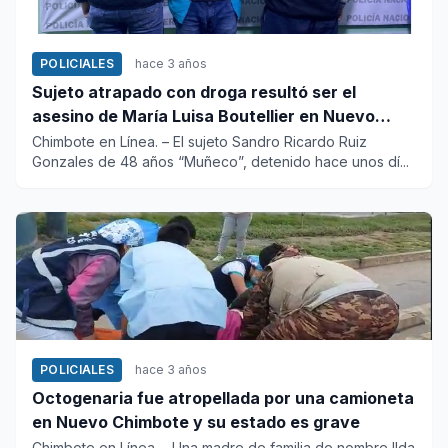
POLICIALES
hace 3 años
Sujeto atrapado con droga resultó ser el
asesino de María Luisa Boutellier en Nuevo
Chimbote
Chimbote en Línea. – El sujeto Sandro Ricardo Ruiz
Gonzales de 48 años “Muñeco”, detenido hace unos dí...
POLICIALES
hace 3 años
Octogenaria fue atropellada por una camioneta
en Nuevo Chimbote y su estado es grave
Chimbote en Línea. - Una madre de familia de nombre Ilda