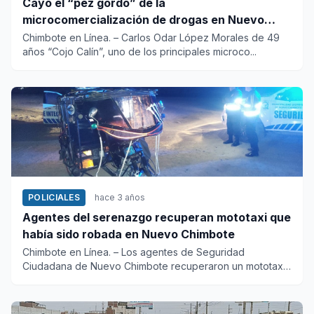
Cayó el “pez gordo” de la
microcomercialización de drogas en Nuevo
Chimbote
Chimbote en Línea. – Carlos Odar López Morales de 49
años “Cojo Calín”, uno de los principales microco...
POLICIALES
hace 3 años
Agentes del serenazgo recuperan mototaxi que
había sido robada en Nuevo Chimbote
Chimbote en Línea. – Los agentes de Seguridad
Ciudadana de Nuevo Chimbote recuperaron un mototaxi
que había sido r...