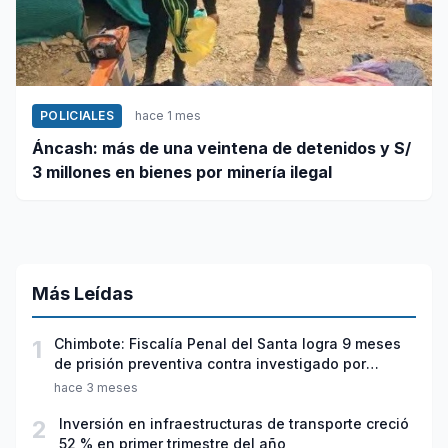
POLICIALES
hace 1 mes
Áncash: más de una veintena de detenidos y S/
3 millones en bienes por minería ilegal
Más Leídas
1
Chimbote: Fiscalía Penal del Santa logra 9 meses
de prisión preventiva contra investigado por
violación sexual y tentativa de feminicidio
hace 3 meses
2
Inversión en infraestructuras de transporte creció
52 % en primer trimestre del año