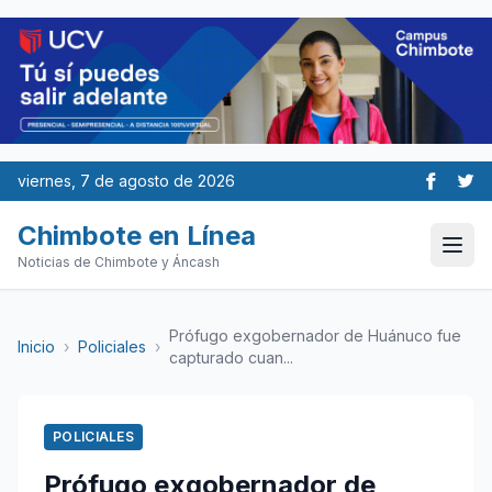
viernes, 7 de agosto de 2026
Chimbote en Línea
Noticias de Chimbote y Áncash
Prófugo exgobernador de Huánuco fue
Inicio
›
Policiales
›
capturado cuan...
POLICIALES
Prófugo exgobernador de