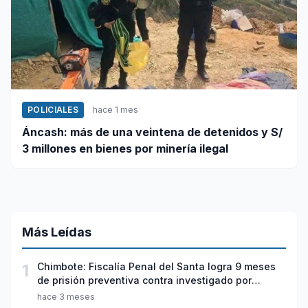
POLICIALES
hace 1 mes
Áncash: más de una veintena de detenidos y S/
3 millones en bienes por minería ilegal
Más Leídas
1
Chimbote: Fiscalía Penal del Santa logra 9 meses
de prisión preventiva contra investigado por
violación sexual y tentativa de feminicidio
hace 3 meses