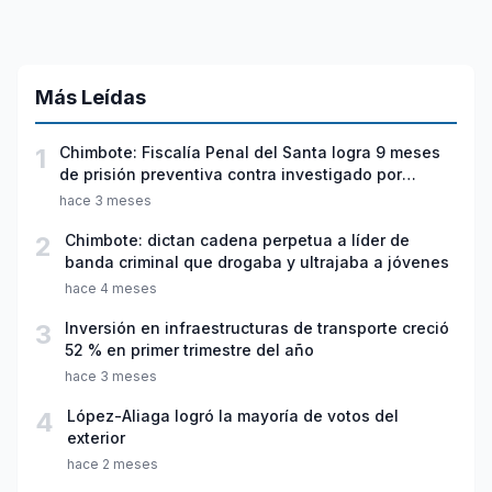
Más Leídas
1
Chimbote: Fiscalía Penal del Santa logra 9 meses
de prisión preventiva contra investigado por
violación sexual y tentativa de feminicidio
hace 3 meses
2
Chimbote: dictan cadena perpetua a líder de
banda criminal que drogaba y ultrajaba a jóvenes
hace 4 meses
3
Inversión en infraestructuras de transporte creció
52 % en primer trimestre del año
hace 3 meses
4
López-Aliaga logró la mayoría de votos del
exterior
hace 2 meses