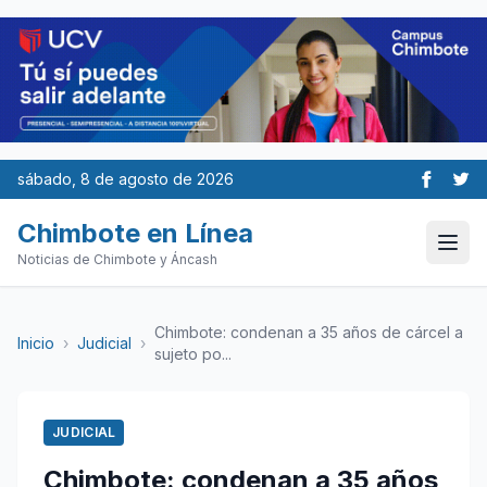
sábado, 8 de agosto de 2026
Chimbote en Línea
Noticias de Chimbote y Áncash
Chimbote: condenan a 35 años de cárcel a
Inicio
›
Judicial
›
sujeto po...
JUDICIAL
Chimbote: condenan a 35 años