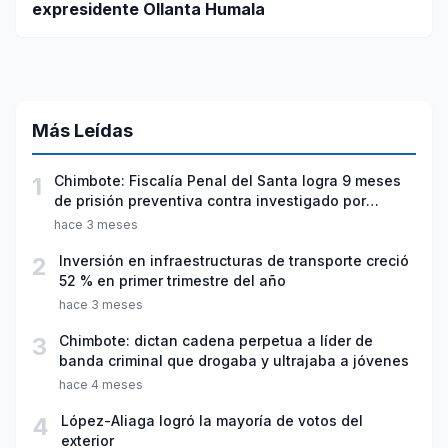
expresidente Ollanta Humala
Más Leídas
1
Chimbote: Fiscalía Penal del Santa logra 9 meses
de prisión preventiva contra investigado por
violación sexual y tentativa de feminicidio
hace 3 meses
2
Inversión en infraestructuras de transporte creció
52 % en primer trimestre del año
hace 3 meses
3
Chimbote: dictan cadena perpetua a líder de
banda criminal que drogaba y ultrajaba a jóvenes
hace 4 meses
4
López-Aliaga logró la mayoría de votos del
exterior