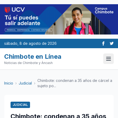
sábado, 8 de agosto de 2026
Chimbote en Línea
Noticias de Chimbote y Áncash
Chimbote: condenan a 35 años de cárcel a
Inicio
›
Judicial
›
sujeto po...
JUDICIAL
Chimbote: condenan a 35 años