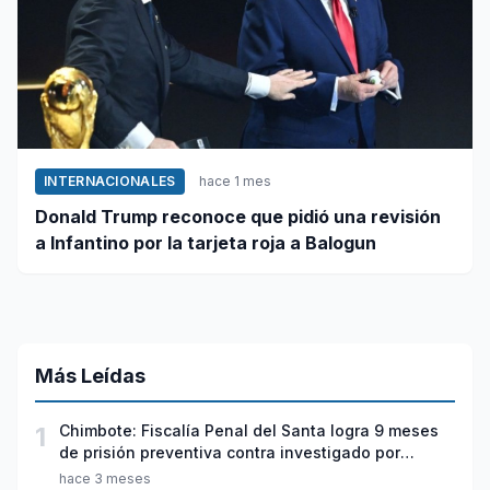
INTERNACIONALES
hace 1 mes
Donald Trump reconoce que pidió una revisión
a Infantino por la tarjeta roja a Balogun
Más Leídas
1
Chimbote: Fiscalía Penal del Santa logra 9 meses
de prisión preventiva contra investigado por
violación sexual y tentativa de feminicidio
hace 3 meses