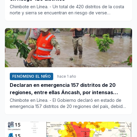
Chimbote en Línea. - Un total de 420 distritos de la costa
norte y sierra se encuentran en riesgo de verse
afectado...
FENÓMENO EL NIÑO
hace 1 año
Declaran en emergencia 157 distritos de 20
regiones, entre ellas Áncash, por intensas
lluvias
Chimbote en Línea. - El Gobierno declaró en estado de
emergencia 157 distritos de 20 regiones del país, debido
a la...