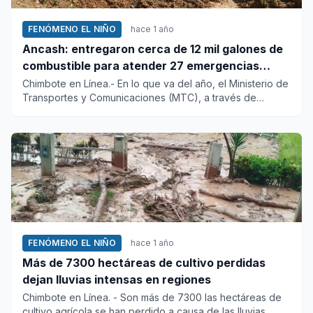
FENÓMENO EL NIÑO
hace 1 año
Ancash: entregaron cerca de 12 mil galones de
combustible para atender 27 emergencias
viales
Chimbote en Línea.- En lo que va del año, el Ministerio de
Transportes y Comunicaciones (MTC), a través de
Provías Desce...
FENÓMENO EL NIÑO
hace 1 año
Más de 7300 hectáreas de cultivo perdidas
dejan lluvias intensas en regiones
Chimbote en Línea. - Son más de 7300 las hectáreas de
cultivo agrícola se han perdido a causa de las lluvias