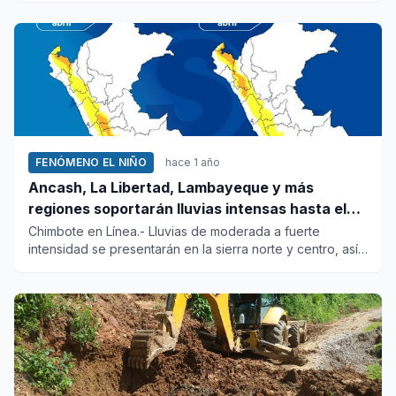
FENÓMENO EL NIÑO
hace 1 año
Ancash, La Libertad, Lambayeque y más
regiones soportarán lluvias intensas hasta el
miércoles
Chimbote en Línea.- Lluvias de moderada a fuerte
intensidad se presentarán en la sierra norte y centro, así
como en la c...