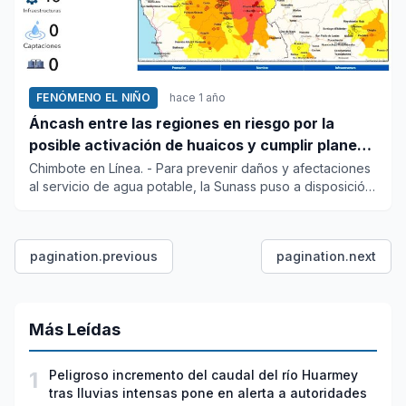
FENÓMENO EL NIÑO
hace 1 año
Áncash entre las regiones en riesgo por la
posible activación de huaicos y cumplir planes
de contingencia por lluvias
Chimbote en Línea. - Para prevenir daños y afectaciones
al servicio de agua potable, la Sunass puso a disposición
d...
pagination.previous
pagination.next
Más Leídas
1
Peligroso incremento del caudal del río Huarmey
tras lluvias intensas pone en alerta a autoridades