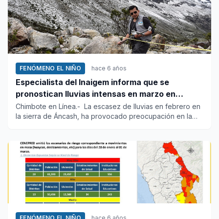
FENÓMENO EL NIÑO
hace 6 años
Especialista del Inaigem informa que se
pronostican lluvias intensas en marzo en
Áncash
Chimbote en Línea.- La escasez de lluvias en febrero en
la sierra de Áncash, ha provocado preocupación en la
pobla...
FENÓMENO EL NIÑO
hace 6 años