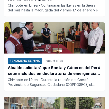
Chimbote en Línea.- Continuarán las lluvias en la Sierra
del país hasta la madrugada del viernes 17 de enero y se
presen...
FENÓMENO EL NIÑO
hace 6 años
Alcalde solicitará que Santa y Cáceres del Perú
sean incluidos en declaratoria de emergencia
por lluvias
Chimbote en Línea.- Durante la reunión del Comité
Provincial de Seguridad Ciudadana (COPROSEC), el
alcalde provincial Ro...