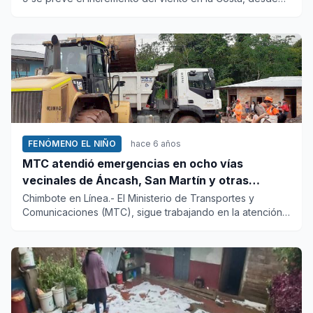
Arequipa...
FENÓMENO EL NIÑO
hace 6 años
MTC atendió emergencias en ocho vías
vecinales de Áncash, San Martín y otras
regiones
Chimbote en Línea.- El Ministerio de Transportes y
Comunicaciones (MTC), sigue trabajando en la atención
de emergencias...