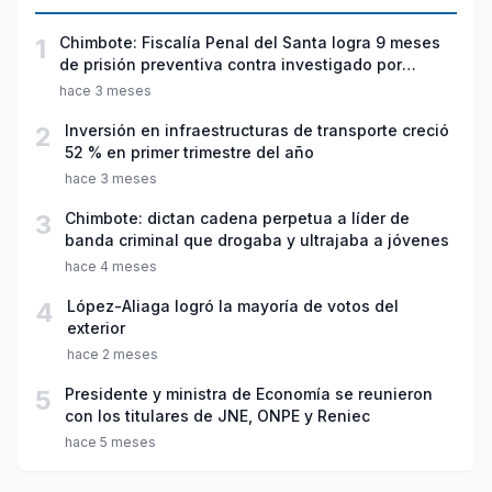
1
Chimbote: Fiscalía Penal del Santa logra 9 meses
de prisión preventiva contra investigado por
violación sexual y tentativa de feminicidio
hace 3 meses
2
Inversión en infraestructuras de transporte creció
52 % en primer trimestre del año
hace 3 meses
3
Chimbote: dictan cadena perpetua a líder de
banda criminal que drogaba y ultrajaba a jóvenes
hace 4 meses
4
López-Aliaga logró la mayoría de votos del
exterior
hace 2 meses
5
Presidente y ministra de Economía se reunieron
con los titulares de JNE, ONPE y Reniec
hace 5 meses