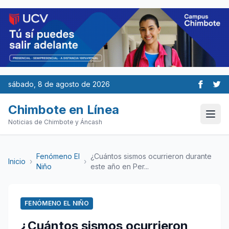
sábado, 8 de agosto de 2026
Chimbote en Línea
Noticias de Chimbote y Áncash
Fenómeno El
¿Cuántos sismos ocurrieron durante
Inicio
›
›
Niño
este año en Per...
FENÓMENO EL NIÑO
¿Cuántos sismos ocurrieron