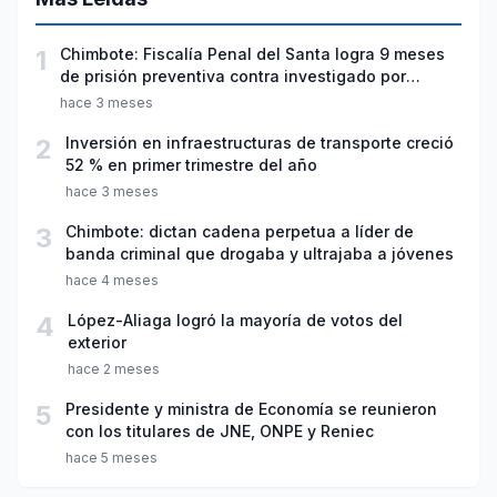
1
Chimbote: Fiscalía Penal del Santa logra 9 meses
de prisión preventiva contra investigado por
violación sexual y tentativa de feminicidio
hace 3 meses
2
Inversión en infraestructuras de transporte creció
52 % en primer trimestre del año
hace 3 meses
3
Chimbote: dictan cadena perpetua a líder de
banda criminal que drogaba y ultrajaba a jóvenes
hace 4 meses
4
López-Aliaga logró la mayoría de votos del
exterior
hace 2 meses
5
Presidente y ministra de Economía se reunieron
con los titulares de JNE, ONPE y Reniec
hace 5 meses