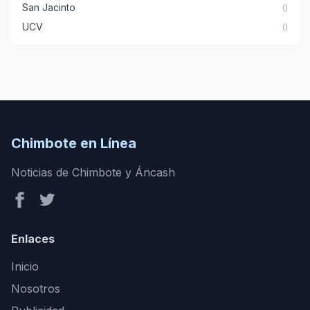
San Jacinto
()
UCV
()
Chimbote en Línea
Noticias de Chimbote y Áncash
Enlaces
Inicio
Nosotros