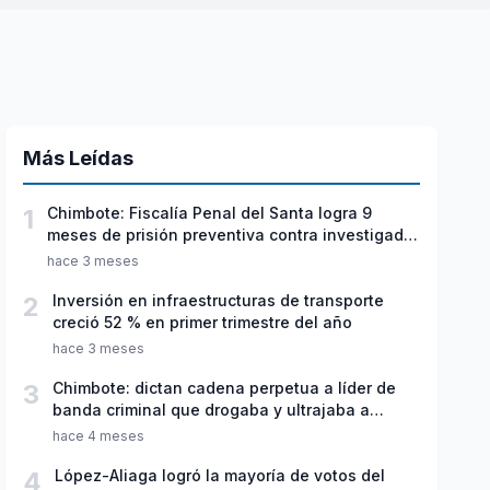
Más Leídas
1
Chimbote: Fiscalía Penal del Santa logra 9
meses de prisión preventiva contra investigado
por violación sexual y tentativa de feminicidio
hace 3 meses
2
Inversión en infraestructuras de transporte
creció 52 % en primer trimestre del año
hace 3 meses
3
Chimbote: dictan cadena perpetua a líder de
banda criminal que drogaba y ultrajaba a
jóvenes
hace 4 meses
4
López-Aliaga logró la mayoría de votos del