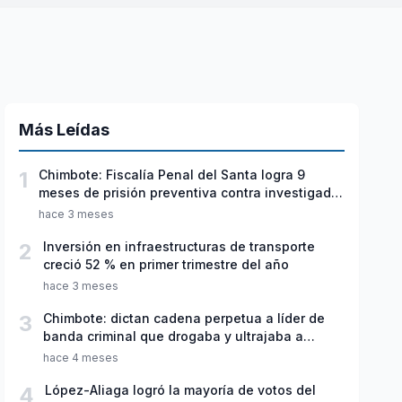
Más Leídas
1
Chimbote: Fiscalía Penal del Santa logra 9
meses de prisión preventiva contra investigado
por violación sexual y tentativa de feminicidio
hace 3 meses
2
Inversión en infraestructuras de transporte
creció 52 % en primer trimestre del año
hace 3 meses
3
Chimbote: dictan cadena perpetua a líder de
banda criminal que drogaba y ultrajaba a
jóvenes
hace 4 meses
4
López-Aliaga logró la mayoría de votos del