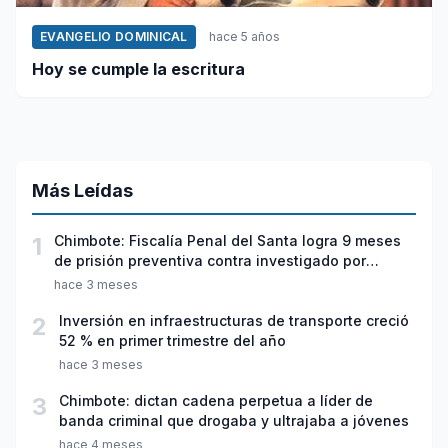
EVANGELIO DOMINICAL
hace 5 años
Hoy se cumple la escritura
Más Leídas
1
Chimbote: Fiscalía Penal del Santa logra 9 meses
de prisión preventiva contra investigado por
violación sexual y tentativa de feminicidio
hace 3 meses
2
Inversión en infraestructuras de transporte creció
52 % en primer trimestre del año
hace 3 meses
3
Chimbote: dictan cadena perpetua a líder de
banda criminal que drogaba y ultrajaba a jóvenes
hace 4 meses