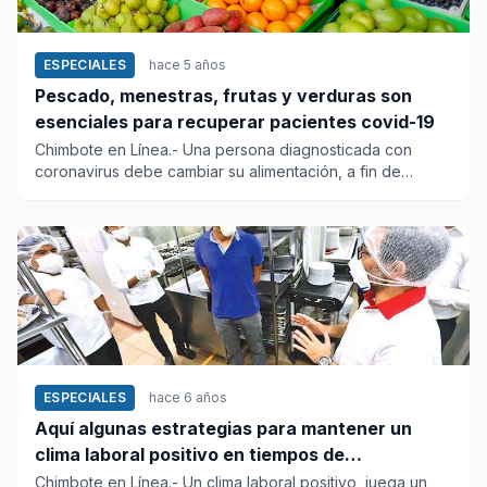
ESPECIALES
hace 5 años
Pescado, menestras, frutas y verduras son
esenciales para recuperar pacientes covid-19
Chimbote en Línea.- Una persona diagnosticada con
coronavirus debe cambiar su alimentación, a fin de
reforzar su sistema...
ESPECIALES
hace 6 años
Aquí algunas estrategias para mantener un
clima laboral positivo en tiempos de
confinamiento
Chimbote en Línea.- Un clima laboral positivo, juega un