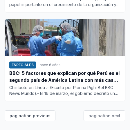
papel importante en el crecimiento de la organización y
el desar...
ESPECIALES
hace 6 años
BBC: 5 factores que explican por qué Perú es el
segundo país de América Latina con más casos
de covid-19
Chimbote en Línea .- (Escrito por Pierina Pighi Bel BBC
News Mundo).- El 16 de marzo, el gobierno decretó un
estado de e...
pagination.previous
pagination.next