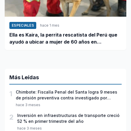
ESPECIALES
hace 1 mes
Ella es Kaira, la perrita rescatista del Perú que
ayudó a ubicar a mujer de 60 años en
Venezuela
Más Leídas
1
Chimbote: Fiscalía Penal del Santa logra 9 meses
de prisión preventiva contra investigado por
violación sexual y tentativa de feminicidio
hace 3 meses
2
Inversión en infraestructuras de transporte creció
52 % en primer trimestre del año
hace 3 meses