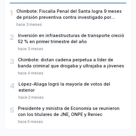
1
Chimbote: Fiscalía Penal del Santa logra 9 meses
de prisión preventiva contra investigado por
violación sexual y tentativa de feminicidio
hace 3 meses
2
Inversión en infraestructuras de transporte creció
52 % en primer trimestre del año
hace 3 meses
3
Chimbote: dictan cadena perpetua a líder de
banda criminal que drogaba y ultrajaba a jóvenes
hace 4 meses
4
López-Aliaga logró la mayoría de votos del
exterior
hace 2 meses
5
Presidente y ministra de Economía se reunieron
con los titulares de JNE, ONPE y Reniec
hace 5 meses