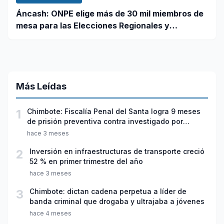
Áncash: ONPE elige más de 30 mil miembros de
mesa para las Elecciones Regionales y
Municipales 2026
Más Leídas
1
Chimbote: Fiscalía Penal del Santa logra 9 meses
de prisión preventiva contra investigado por
violación sexual y tentativa de feminicidio
hace 3 meses
2
Inversión en infraestructuras de transporte creció
52 % en primer trimestre del año
hace 3 meses
3
Chimbote: dictan cadena perpetua a líder de
banda criminal que drogaba y ultrajaba a jóvenes
hace 4 meses