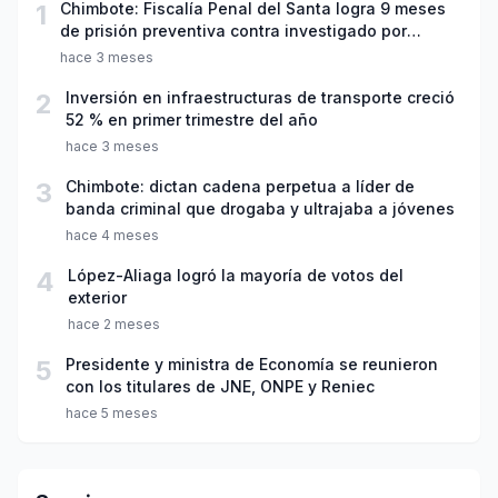
1
Chimbote: Fiscalía Penal del Santa logra 9 meses
de prisión preventiva contra investigado por
violación sexual y tentativa de feminicidio
hace 3 meses
2
Inversión en infraestructuras de transporte creció
52 % en primer trimestre del año
hace 3 meses
3
Chimbote: dictan cadena perpetua a líder de
banda criminal que drogaba y ultrajaba a jóvenes
hace 4 meses
4
López-Aliaga logró la mayoría de votos del
exterior
hace 2 meses
5
Presidente y ministra de Economía se reunieron
con los titulares de JNE, ONPE y Reniec
hace 5 meses