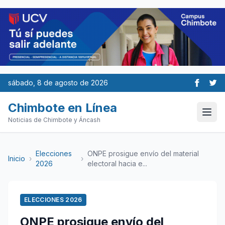
sábado, 8 de agosto de 2026
Chimbote en Línea
Noticias de Chimbote y Áncash
Elecciones
ONPE prosigue envío del material
Inicio
›
›
2026
electoral hacia e...
ELECCIONES 2026
ONPE prosigue envío del