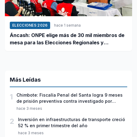
ELECCIONES 2026
hace 1 semana
Áncash: ONPE elige más de 30 mil miembros de
mesa para las Elecciones Regionales y
Municipales 2026
Más Leídas
1
Chimbote: Fiscalía Penal del Santa logra 9 meses
de prisión preventiva contra investigado por
violación sexual y tentativa de feminicidio
hace 3 meses
2
Inversión en infraestructuras de transporte creció
52 % en primer trimestre del año
hace 3 meses