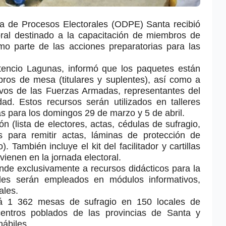
da de Procesos Electorales (ODPE) Santa recibió
toral destinado a la capacitación de miembros de
o parte de las acciones preparatorias para las
tencio Lagunas, informó que los paquetes están
ros de mesa (titulares y suplentes), así como a
tivos de las Fuerzas Armadas, representantes del
ad. Estos recursos serán utilizados en talleres
s para los domingos 29 de marzo y 5 de abril.
ón (lista de electores, actas, cédulas de sufragio,
s para remitir actas, láminas de protección de
 También incluye el kit del facilitador y cartillas
rvienen en la jornada electoral.
nde exclusivamente a recursos didácticos para la
ales serán empleados en módulos informativos,
ales.
rá 1 362 mesas de sufragio en 150 locales de
 centros poblados de las provincias de Santa y
hábiles.