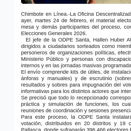
Chimbote en Línea.-La Oficina Descentraliza
ayer, martes 24 de febrero, el material elec
mesa y demás participantes del proceso, com
Elecciones Generales 2026.
El jefe de la ODPE Santa, Hallen Huber A
dirigidos a ciudadanos sorteados como miemb
personeros de organizaciones políticas, efec
Ministerio Público y personas con discapacid
internos y en las jornadas masivas programada
El envío comprende kits de útiles, de instalaci
ánforas y manuales) y de escrutinio (sobre
resultados y sobres para impugnación del voto).
informativas para los distintos actores que inte
Se precisó que todo lo recepcionado correspo
práctica y simulación de funciones, los cu
reuniones de coordinación y sesiones presenci
Para este proceso, la ODPE Santa instala
votación, distribuidos en 20 distritos y 19
Pallasca, donde sufragarán 396 466 electores 