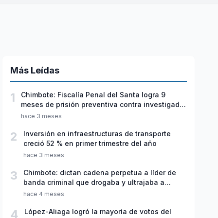
Más Leídas
1
Chimbote: Fiscalía Penal del Santa logra 9
meses de prisión preventiva contra investigado
por violación sexual y tentativa de feminicidio
hace 3 meses
2
Inversión en infraestructuras de transporte
creció 52 % en primer trimestre del año
hace 3 meses
3
Chimbote: dictan cadena perpetua a líder de
banda criminal que drogaba y ultrajaba a
jóvenes
hace 4 meses
4
López-Aliaga logró la mayoría de votos del