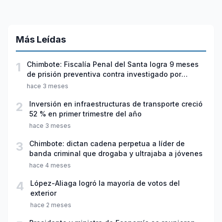
Más Leídas
1
Chimbote: Fiscalía Penal del Santa logra 9 meses
de prisión preventiva contra investigado por
violación sexual y tentativa de feminicidio
hace 3 meses
2
Inversión en infraestructuras de transporte creció
52 % en primer trimestre del año
hace 3 meses
3
Chimbote: dictan cadena perpetua a líder de
banda criminal que drogaba y ultrajaba a jóvenes
hace 4 meses
4
López-Aliaga logró la mayoría de votos del
exterior
hace 2 meses