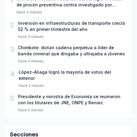
1
de prisión preventiva contra investigado por
violación sexual y tentativa de feminicidio
hace 3 meses
2
Inversión en infraestructuras de transporte creció
52 % en primer trimestre del año
hace 3 meses
3
Chimbote: dictan cadena perpetua a líder de
banda criminal que drogaba y ultrajaba a jóvenes
hace 4 meses
4
López-Aliaga logró la mayoría de votos del
exterior
hace 2 meses
5
Presidente y ministra de Economía se reunieron
con los titulares de JNE, ONPE y Reniec
hace 5 meses
Secciones