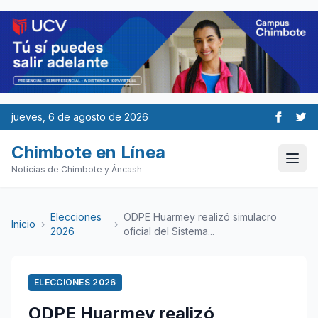
jueves, 6 de agosto de 2026
Chimbote en Línea
Noticias de Chimbote y Áncash
Elecciones
ODPE Huarmey realizó simulacro
Inicio
›
›
2026
oficial del Sistema...
ELECCIONES 2026
ODPE Huarmey realizó