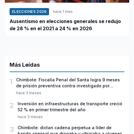
ELECCIONES 2026
hace 1 mes
Ausentismo en elecciones generales se redujo
de 28 % en el 2021 a 24 % en 2026
Más Leídas
1
Chimbote: Fiscalía Penal del Santa logra 9 meses
de prisión preventiva contra investigado por
violación sexual y tentativa de feminicidio
hace 3 meses
2
Inversión en infraestructuras de transporte creció
52 % en primer trimestre del año
hace 3 meses
3
Chimbote: dictan cadena perpetua a líder de
banda criminal que drogaba y ultrajaba a jóvenes