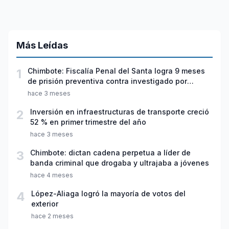
Más Leídas
1
Chimbote: Fiscalía Penal del Santa logra 9 meses
de prisión preventiva contra investigado por
violación sexual y tentativa de feminicidio
hace 3 meses
2
Inversión en infraestructuras de transporte creció
52 % en primer trimestre del año
hace 3 meses
3
Chimbote: dictan cadena perpetua a líder de
banda criminal que drogaba y ultrajaba a jóvenes
hace 4 meses
4
López-Aliaga logró la mayoría de votos del
exterior
hace 2 meses