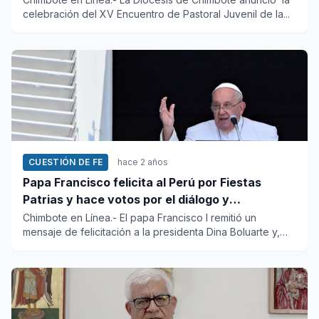
celebración del XV Encuentro de Pastoral Juvenil de la...
CUESTIÓN DE FE
hace 2 años
Papa Francisco felicita al Perú por Fiestas
Patrias y hace votos por el diálogo y
reconciliación
Chimbote en Línea.- El papa Francisco I remitió un
mensaje de felicitación a la presidenta Dina Boluarte y,
por su inter...