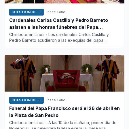
CUESTIÓN DE FE
hace 1 año
Cardenales Carlos Castillo y Pedro Barreto
asisten a las honras fúnebres del Papa
Francisco
Chimbote en Línea.- Los cardenales Carlos Castillo y
Pedro Barreto acudieron a las exequias del papa
Francisco en la bas...
CUESTIÓN DE FE
hace 1 año
Funeral del Papa Francisco será el 26 de abril en
la Plaza de San Pedro
Chimbote en Línea.- A las 10 de la mañana, primer día del
Novendiali, se celebrará la Misa exequial del Papa