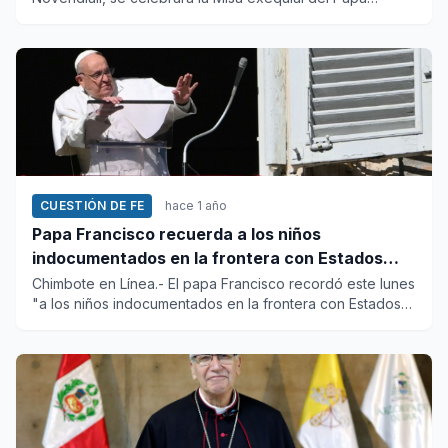
Francisc...
CUESTIÓN DE FE
hace 1 año
Papa Francisco recuerda a los niños
indocumentados en la frontera con Estados
Unidos
Chimbote en Línea.- El papa Francisco recordó este lunes
"a los niños indocumentados en la frontera con Estados
Uni...