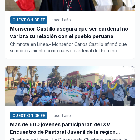
CUESTIÓN DE FE
hace 1 año
Monseñor Castillo asegura que ser cardenal no
variará su relación con el pueblo peruano
Chimnote en Línea.- Monseñor Carlos Castillo afirmó que
su nombramiento como nuevo cardenal del Perú no
cambiará el...
CUESTIÓN DE FE
hace 1 año
Más de 600 jóvenes participarán del XV
Encuentro de Pastoral Juvenil de la region
Norte en Chimbote
Chimbote en Línea.- La Diócesis de Chimbote anunció la