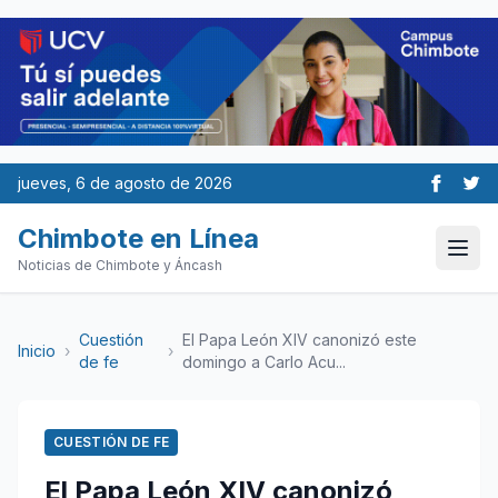
jueves, 6 de agosto de 2026
Chimbote en Línea
Noticias de Chimbote y Áncash
Cuestión
El Papa León XIV canonizó este
Inicio
›
›
de fe
domingo a Carlo Acu...
CUESTIÓN DE FE
El Papa León XIV canonizó