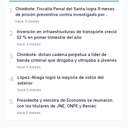
1
Chimbote: Fiscalía Penal del Santa logra 9 meses
de prisión preventiva contra investigado por
violación sexual y tentativa de feminicidio
hace 3 meses
2
Inversión en infraestructuras de transporte creció
52 % en primer trimestre del año
hace 3 meses
3
Chimbote: dictan cadena perpetua a líder de
banda criminal que drogaba y ultrajaba a jóvenes
hace 4 meses
4
López-Aliaga logró la mayoría de votos del
exterior
hace 2 meses
5
Presidente y ministra de Economía se reunieron
con los titulares de JNE, ONPE y Reniec
hace 5 meses