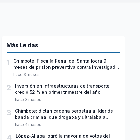
Más Leídas
1
Chimbote: Fiscalía Penal del Santa logra 9
meses de prisión preventiva contra investigado
por violación sexual y tentativa de feminicidio
hace 3 meses
2
Inversión en infraestructuras de transporte
creció 52 % en primer trimestre del año
hace 3 meses
3
Chimbote: dictan cadena perpetua a líder de
banda criminal que drogaba y ultrajaba a
jóvenes
hace 4 meses
4
López-Aliaga logró la mayoría de votos del