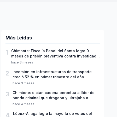
Más Leídas
1
Chimbote: Fiscalía Penal del Santa logra 9
meses de prisión preventiva contra investigado
por violación sexual y tentativa de feminicidio
hace 3 meses
2
Inversión en infraestructuras de transporte
creció 52 % en primer trimestre del año
hace 3 meses
3
Chimbote: dictan cadena perpetua a líder de
banda criminal que drogaba y ultrajaba a
jóvenes
hace 4 meses
4
López-Aliaga logró la mayoría de votos del